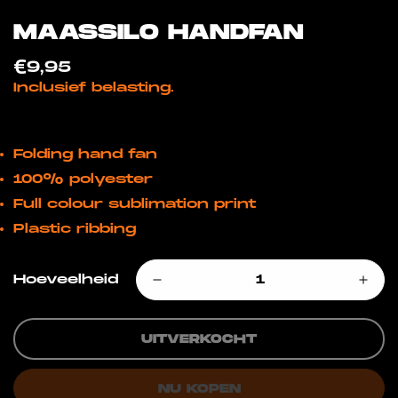
MAASSILO HANDFAN
€9,95
Normale
prijs
Inclusief belasting.
Folding hand fan
100% polyester
Full colour sublimation print
Plastic ribbing
Hoeveelheid
UITVERKOCHT
CONFIRM YOUR AGE
NU KOPEN